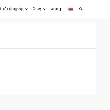
ժան վայրեր
Բլոգ
Կապ