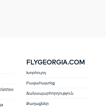
FLYGEORGIA.COM
Խորհուրդ
Բացահայտեք
եկօրյա
Ճանապարհորդություն
Քաղաքներ
յթ