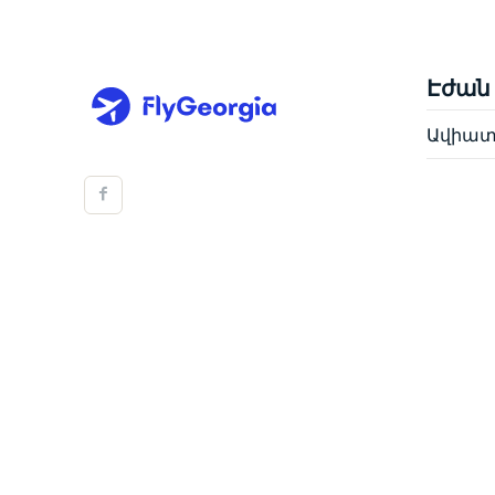
Էժան
Ավիատո