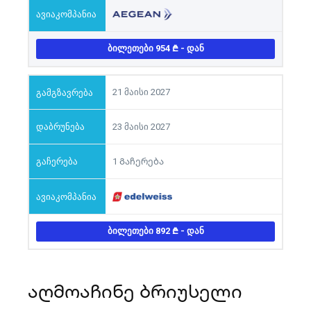
ᲑᲘᲚᲔᲗᲔᲑᲘ 954
- ᲓᲐᲜ
21 მაისი 2027
23 მაისი 2027
1 Გაჩერება
ᲑᲘᲚᲔᲗᲔᲑᲘ 892
- ᲓᲐᲜ
აღმოაჩინე ბრიუსელი