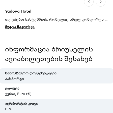
Yadoya Hotel
Ho
თუ ეძებთ სასტუმროს, რომელიც სრულ კომფორტს შემოგთავაზებთ, აუცილებლად გაითვალისწინეთ ეს ვარიანტი. ის ბრიუსელის შუაგულში, იდეალურ ადგილას მდებარეობს, რაც საშუალებას მოგცემთ უპრობლემოდ გადაადგილდეთ ტრანსპორტით, თუმცა ბრიუსელის მრავალი ღირსშესანიშნაობა სულ რამდენიმე წუთის სავალზეა. გარდა ამისა, სასტუმროს ნომრები სრულად აღჭურვილია ყველა იმ ინვენტარით, რაც შეიძლება მოგზაურობისას დაგჭირდეთ.
მეტის წაკითხვა
მე
ინფორმაცია ბრიუსელის
ავიაბილეთების შესახებ
სამოგზაურო დოკუმენტაცია
პასპორტი
ვალუტა
ევრო, Euro (€)
აერპორტის კოდი
BRU