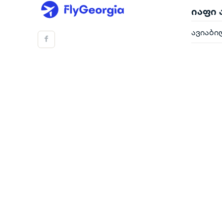
იაფი
ავიაბი