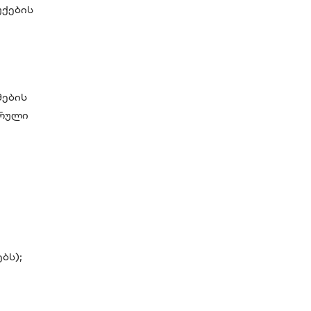
უქების
მების
სრული
ბს);