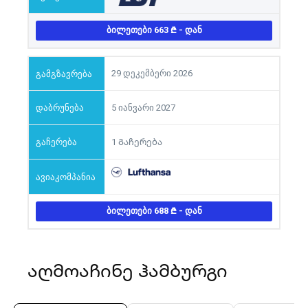
ᲑᲘᲚᲔᲗᲔᲑᲘ 663
- ᲓᲐᲜ
29 დეკემბერი 2026
5 იანვარი 2027
1 Გაჩერება
ᲑᲘᲚᲔᲗᲔᲑᲘ 688
- ᲓᲐᲜ
აღმოაჩინე ჰამბურგი