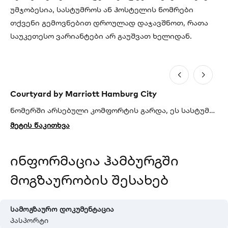
უმჯობესია, სასტუმროს ან ჰოსტელის ნომრები
თქვენი გემოვნებით დროულად დაჯავშნოთ, რათა
საუკეთესო ვარიანტები არ გაუშვათ ხელიდან.
Courtyard by Marriott Hamburg City
In
ნომერში არსებული კომფორტის გარდა, ეს სასტუმრო გთავაზობთ ფიტნეს ცენტრს, რესტორანსა და ბარს. 24-საათიანი მომსახურება კი იზრუნებს თქვენი გერმანული არდადეგების იდეალურად წარმართვაზე. სასტუმრო იდეალურ ადგილას მდებარეობს – ჰამბურგის ცენტრალური სადგურიდან მხოლოდ 1 კილომეტრითაა დაშორებული.
მეტის წაკითხვა
მე
ინფორმაცია ჰამბურგში
მოგზაურობის შესახებ
სამოგზაურო დოკუმენტაცია
პასპორტი