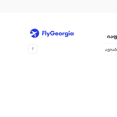
იაფ
ავია