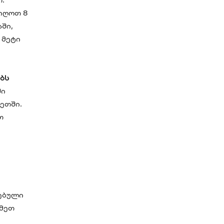
აიღოთ 8
ში,
 მეტი
ებს
ში
ეთში.
თ
გებული
გმეთ