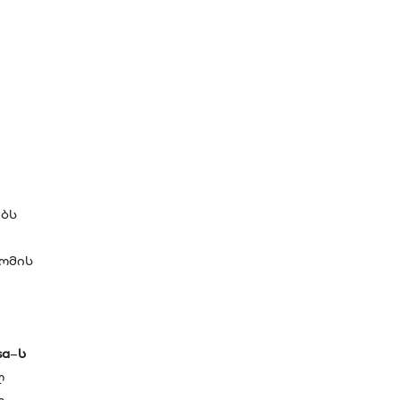
ბს
დომის
sa
–
ს
ლ
თ.