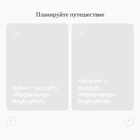
Планируйте путешествие
აბუ-დაბი —
დუბაი — დაგეგმე
დაგეგმე
სრულყოფილი
სრულყოფილი
მოგზაურობა
მოგზაურობა