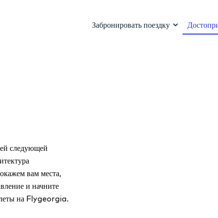
Забронировать поездку
Достопр
оей следующей
хитектура
окажем вам места,
авление и начните
леты на Flygeorgia.