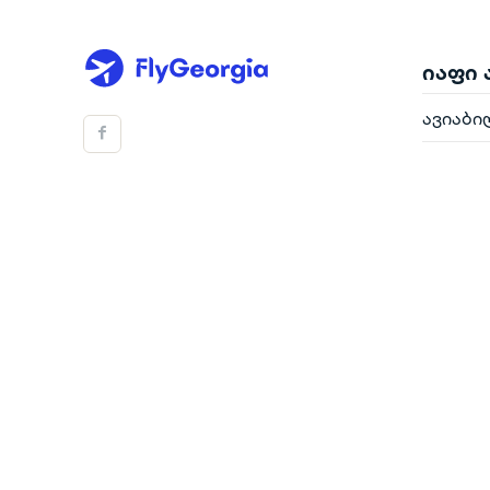
იაფი
ავიაბი