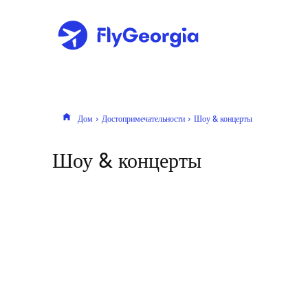
Дом
Достопримечательности
Шоу & концерты
Шоу & концерты