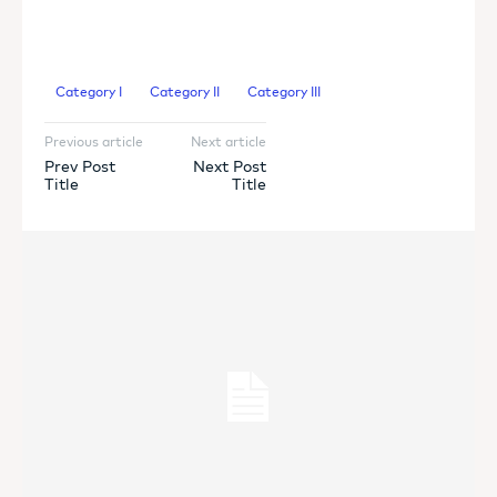
Category I
Category II
Category III
Previous article
Next article
Prev Post
Next Post
Title
Title